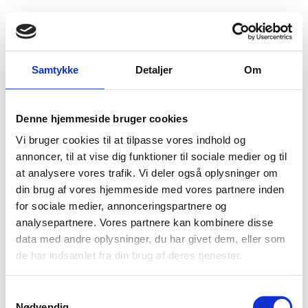
Fold søgefelt ud
Menu
Gå til forsiden
Flygtningenævnet
Baggrundsmateriale
Samtykke
Detaljer
Om
Country Report on Human Rights Practices 2012 - Kuwait.
Denne hjemmeside bruger cookies
Country Report on Human Rights Practices 2012 -
Vi bruger cookies til at tilpasse vores indhold og
Kuwait.
annoncer, til at vise dig funktioner til sociale medier og til
at analysere vores trafik. Vi deler også oplysninger om
Bilag 46
19.04.2013
US Department of State (USDoS)
Kuwait (II)
din brug af vores hjemmeside med vores partnere inden
Download
for sociale medier, annonceringspartnere og
analysepartnere. Vores partnere kan kombinere disse
data med andre oplysninger, du har givet dem, eller som
de har indsamlet fra din brug af deres tjenester.
S
Nødvendig