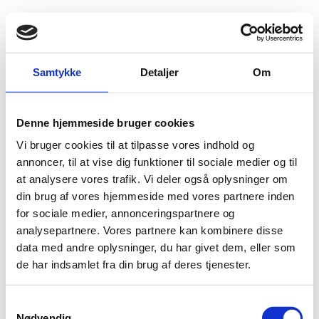
Fold søgefelt ud
Menu
Gå til forsiden
Flygtningenævnet
Baggrundsmateriale
Samtykke
Detaljer
Om
Country of Origin Information Report – China
Denne hjemmeside bruger cookies
Country of Origin Information Report – China
Vi bruger cookies til at tilpasse vores indhold og
Bilag 310
annoncer, til at vise dig funktioner til sociale medier og til
12.10.2012
UK Home Office (UK HO)
Kina (II)
at analysere vores trafik. Vi deler også oplysninger om
Indeholder oplysninger om den politiske,
din brug af vores hjemmeside med vores partnere inden
sikkerhedsmæssige og menneskeretlige situation
for sociale medier, annonceringspartnere og
Download
analysepartnere. Vores partnere kan kombinere disse
data med andre oplysninger, du har givet dem, eller som
de har indsamlet fra din brug af deres tjenester.
S
Nødvendig