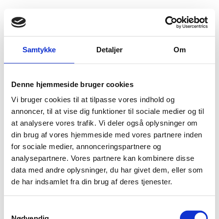
Fold søgefelt ud
Menu
Gå til forsiden
Flygtningenævnet
Baggrundsmateriale
Samtykke
Detaljer
Om
Country Report on Human Rights Practices for 2011 - Liberia
Denne hjemmeside bruger cookies
Country Report on Human Rights Practices for 2011 -
Vi bruger cookies til at tilpasse vores indhold og
Liberia
annoncer, til at vise dig funktioner til sociale medier og til
at analysere vores trafik. Vi deler også oplysninger om
Bilag 25
24.05.2012
US Department of State (USDoS)
Liberia (II)
din brug af vores hjemmeside med vores partnere inden
Download
for sociale medier, annonceringspartnere og
analysepartnere. Vores partnere kan kombinere disse
data med andre oplysninger, du har givet dem, eller som
de har indsamlet fra din brug af deres tjenester.
S
Nødvendig