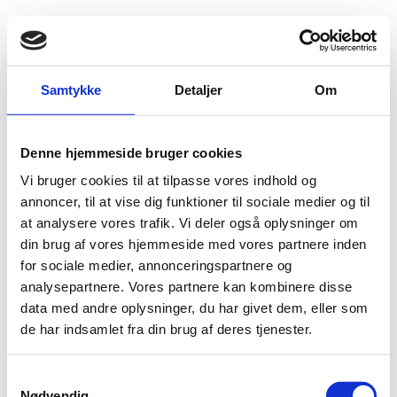
Fold søgefelt ud
Menu
Gå til forsiden
Flygtningenævnet
Baggrundsmateriale
Samtykke
Detaljer
Om
Guatemala: Domestic violence, including legislation, state protection, and services available to victims
Denne hjemmeside bruger cookies
Guatemala: Domestic violence, including legislation,
Vi bruger cookies til at tilpasse vores indhold og
state protection, and services available to victims
annoncer, til at vise dig funktioner til sociale medier og til
at analysere vores trafik. Vi deler også oplysninger om
Bilag 21
14.05.2012
Immigration and Refugee Board of Canada (IRB)
Guatemala (II)
din brug af vores hjemmeside med vores partnere inden
for sociale medier, annonceringspartnere og
Download
analysepartnere. Vores partnere kan kombinere disse
data med andre oplysninger, du har givet dem, eller som
de har indsamlet fra din brug af deres tjenester.
S
Nødvendig