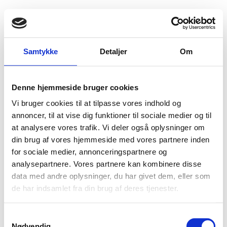
Fold søgefelt ud
Menu
Gå til forsiden
Flygtningenævnet
Baggrundsmateriale
Samtykke
Detaljer
Om
Palestinska myndighetens organisation
Denne hjemmeside bruger cookies
Palestinska myndighetens organisation
Vi bruger cookies til at tilpasse vores indhold og
Bilag 180
annoncer, til at vise dig funktioner til sociale medier og til
28.05.2012
Migrationsverket (LIFOS)
Gaza/Vestbredden (I)
at analysere vores trafik. Vi deler også oplysninger om
Indeholder oplysninger om organiseringen af de
din brug af vores hjemmeside med vores partnere inden
palæstinensiske myndigheder.
for sociale medier, annonceringspartnere og
Download
analysepartnere. Vores partnere kan kombinere disse
data med andre oplysninger, du har givet dem, eller som
de har indsamlet fra din brug af deres tjenester.
S
Nødvendig