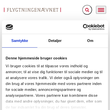
Fold søgefelt ud
Menu
Gå til forsiden
Flygtningenævnet
Baggrundsmateriale
Report of the Secretary-General on the United Nations Organization Stabilization Mission in the Democratic Republic of the Congo
Samtykke
Detaljer
Om
Report of the Secretary-General on the United
Nations Organization Stabilization Mission in the
Denne hjemmeside bruger cookies
Democratic Republic of the Congo
Vi bruger cookies til at tilpasse vores indhold og
Bilag 265
23.05.2012
United Nations Security Council.
annoncer, til at vise dig funktioner til sociale medier og til
Den Demokratiske Republik Congo (I)
at analysere vores trafik. Vi deler også oplysninger om
Indeholder oplysninger om den sikkerhedsmæssige,
din brug af vores hjemmeside med vores partnere inden
politiske og menneskeretlige situation i landet. Endvidere
for sociale medier, annonceringspartnere og
oplysninger om de sikkerhedsmæssige forhold i den
analysepartnere. Vores partnere kan kombinere disse
Kivu
Maniema
Katanga
nordlige og sydlige
provins,
,
og
data med andre oplysninger, du har givet dem, eller som
Orientale
FARDC
provinserne, herunder kampe mellem
de har indsamlet fra din brug af deres tjenester.