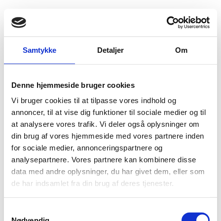
Fold søgefelt ud
Menu
Gå til forsiden
Flygtningenævnet
Baggrundsmateriale
Samtykke
Detaljer
Om
Turkey: Treatment of detainees in police custody; recourses available to detainees to file complaints against the police and their effectiveness
Denne hjemmeside bruger cookies
Turkey: Treatment of detainees in police custody;
Vi bruger cookies til at tilpasse vores indhold og
recourses available to detainees to file complaints
annoncer, til at vise dig funktioner til sociale medier og til
against the police and their effectiveness
at analysere vores trafik. Vi deler også oplysninger om
din brug af vores hjemmeside med vores partnere inden
Bilag 324
08.06.2012
Immigration and Refugee Board of Canada (IRB)
Tyrkiet (I)
for sociale medier, annonceringspartnere og
analysepartnere. Vores partnere kan kombinere disse
tilbageholdte
Indeholder oplysninger om forholdene for
data med andre oplysninger, du har givet dem, eller som
personer
retssystemet
, herunder oplysninger om
og
de har indsamlet fra din brug af deres tjenester.
retssikkerhed
.
Download
S
Nødvendig