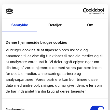
Fold søgefelt ud
Menu
Gå til forsiden
Flygtningenævnet
Baggrundsmateriale
Samtykke
Detaljer
Om
2011 Report on International Religious Freedom
Denne hjemmeside bruger cookies
2011 Report on International Religious Freedom
Vi bruger cookies til at tilpasse vores indhold og
Bilag 4
annoncer, til at vise dig funktioner til sociale medier og til
30.07.2012
US Department of State (USDoS)
Burkina Faso (II)
at analysere vores trafik. Vi deler også oplysninger om
Download
din brug af vores hjemmeside med vores partnere inden
for sociale medier, annonceringspartnere og
analysepartnere. Vores partnere kan kombinere disse
data med andre oplysninger, du har givet dem, eller som
de har indsamlet fra din brug af deres tjenester.
S
Nødvendig