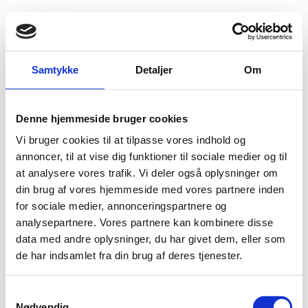
Fold søgefelt ud
Menu
Gå til forsiden
Flygtningenævnet
Baggrundsmateriale
Louder than Words
Samtykke
Detaljer
Om
Louder than Words
Denne hjemmeside bruger cookies
Vi bruger cookies til at tilpasse vores indhold og
Bilag 590
01.01.2012
Child Soliders International
Syrien (I)
annoncer, til at vise dig funktioner til sociale medier og til
Indeholder oplysninger om
børnesoldater
.
at analysere vores trafik. Vi deler også oplysninger om
din brug af vores hjemmeside med vores partnere inden
Download
for sociale medier, annonceringspartnere og
analysepartnere. Vores partnere kan kombinere disse
data med andre oplysninger, du har givet dem, eller som
de har indsamlet fra din brug af deres tjenester.
S
Adelgade 13
Nødvendig