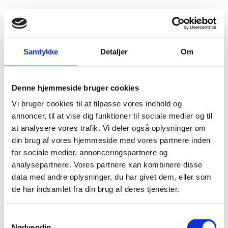
Fold søgefelt ud
Menu
Gå til forsiden
Flygtningenævnet
Baggrundsmateriale
Samtykke
Detaljer
Om
Uganda’s President Yoweri Museveni: Don’t kill gay people
Denne hjemmeside bruger cookies
Uganda’s President Yoweri Museveni: Don’t kill gay
Vi bruger cookies til at tilpasse vores indhold og
people
annoncer, til at vise dig funktioner til sociale medier og til
at analysere vores trafik. Vi deler også oplysninger om
Bilag 237
17.12.2012
BBC News Africa
Uganda (I)
din brug af vores hjemmeside med vores partnere inden
Indeholder oplysninger om forholdene for homoseksuelle,
for sociale medier, annonceringspartnere og
The Anti-Homosexuality Bill
.
herunder om
analysepartnere. Vores partnere kan kombinere disse
data med andre oplysninger, du har givet dem, eller som
Download
de har indsamlet fra din brug af deres tjenester.
S
Nødvendig