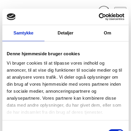
Fold søgefelt ud
Menu
Gå til forsiden
Flygtningenævnet
Baggrundsmateriale
Samtykke
Detaljer
Om
DR Congo: initial findings by UN confirm human rights violations amid recent violence.
Denne hjemmeside bruger cookies
DR Congo: initial findings by UN confirm human
rights violations amid recent violence.
Vi bruger cookies til at tilpasse vores indhold og
annoncer, til at vise dig funktioner til sociale medier og til
Bilag 283
18.12.2012
at analysere vores trafik. Vi deler også oplysninger om
United Nations Organization Stabilization Mission in the Democratic
din brug af vores hjemmeside med vores partnere inden
Republic of the Congo (MONUSCO)
for sociale medier, annonceringspartnere og
Den Demokratiske Republik Congo (I)
analysepartnere. Vores partnere kan kombinere disse
Indeholder oplysninger om den sikkerhedsmæssige og
data med andre oplysninger, du har givet dem, eller som
menneskeretlige situation i landet. Videre oplysninger om
de har indsamlet fra din brug af deres tjenester.
kvinder
børn
forholdene for
og
, herunder oplysninger
voldtægt
FDLR
M23
om
. Desuden oplysninger om
og
’s
S
Goma
Kivu provinserne
aktiviteter omkring
og i