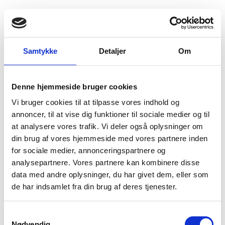
Fold søgefelt ud
Menu
Gå til forsiden
Flygtningenævnet
Baggrundsmateriale
Samtykke
Detaljer
Om
Freedom in the World 2012 - Djibouti
Denne hjemmeside bruger cookies
Freedom in the World 2012 - Djibouti
Vi bruger cookies til at tilpasse vores indhold og
Bilag 8
annoncer, til at vise dig funktioner til sociale medier og til
17.08.2012
Freedom House
Djibouti (II)
at analysere vores trafik. Vi deler også oplysninger om
Download
din brug af vores hjemmeside med vores partnere inden
for sociale medier, annonceringspartnere og
analysepartnere. Vores partnere kan kombinere disse
data med andre oplysninger, du har givet dem, eller som
de har indsamlet fra din brug af deres tjenester.
Adelgade 13
S
DK-1304 København K
Nødvendig