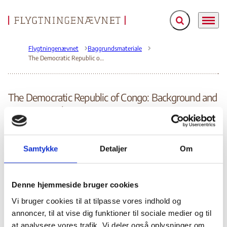
Fold søgefelt ud
Menu
Gå til forsiden
Flygtningenævnet
Baggrundsmateriale
The Democratic Republic of Congo: Background and Current Developments.
The Democratic Republic of Congo: Background and
Current Developments.
Bilag 238
01.09.2011
Congressional Research Service (CRS)
Den Demokratiske Republik Congo (I)
Samtykke
Detaljer
Om
Indeholder oplysninger om den politiske, menneskeretlige
og sikkerhedsmæssige situation, herunder særligt om
det østlige DR Congo
situationen i
, der er domineret af
Denne hjemmeside bruger cookies
militser
ekstremistiske grupperinger
og
,
herunder
Vi bruger cookies til at tilpasse vores indhold og
Democratic Forces for the liberation of
blandt andre
annoncer, til at vise dig funktioner til sociale medier og til
Rwanda (FLDR)
Lord´s Resistance Army (LRA)
The
,
,
at analysere vores trafik. Vi deler også oplysninger om