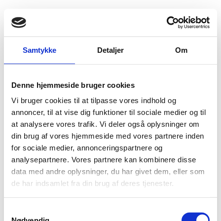
Fold søgefelt ud
Menu
Gå til forsiden
Flygtningenævnet
Baggrundsmateriale
Samtykke
Detaljer
Om
Public Statement. The human rights situation in Belarus: Written statement to the 18th session of the United Nations Human Rights Council.
Denne hjemmeside bruger cookies
Public Statement. The human rights situation in
Vi bruger cookies til at tilpasse vores indhold og
Belarus: Written statement to the 18th session of the
annoncer, til at vise dig funktioner til sociale medier og til
United Nations Human Rights Council.
at analysere vores trafik. Vi deler også oplysninger om
din brug af vores hjemmeside med vores partnere inden
Bilag 128
05.09.2011
Amnesty International (AI)
Belarus (Hviderusland) (II)
for sociale medier, annonceringspartnere og
analysepartnere. Vores partnere kan kombinere disse
forsamlings
Indeholder oplysninger om
-
og
data med andre oplysninger, du har givet dem, eller som
foreningsfrihed
retssystemet
,
, samt oplysninger om
de har indsamlet fra din brug af deres tjenester.
tortur
dødsstraf
anvendelse af
og
.
Download
S
Nødvendig