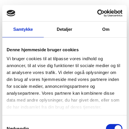
Fold søgefelt ud
Menu
Gå til forsiden
Flygtningenævnet
Baggrundsmateriale
Samtykke
Detaljer
Om
Freedom of the Press 2011 – Syria
Denne hjemmeside bruger cookies
Freedom of the Press 2011 – Syria
Vi bruger cookies til at tilpasse vores indhold og
Bilag 243
annoncer, til at vise dig funktioner til sociale medier og til
17.10.2011
Freedom House
Syrien (I)
at analysere vores trafik. Vi deler også oplysninger om
Bilagstekst under udarbejdelse.
din brug af vores hjemmeside med vores partnere inden
Download
for sociale medier, annonceringspartnere og
analysepartnere. Vores partnere kan kombinere disse
data med andre oplysninger, du har givet dem, eller som
de har indsamlet fra din brug af deres tjenester.
S
Nødvendig