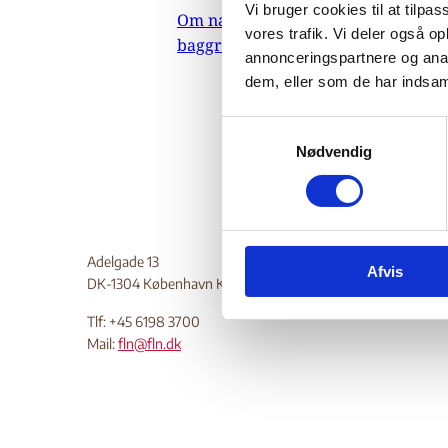
Uk
Vi bruger cookies til at tilpas
Om nævnets
vores trafik. Vi deler også 
baggrundsmateriale
annonceringspartnere og anal
dem, eller som de har indsaml
13.
Do
S
Nødvendig
a
m
t
y
k
Adelgade 13
Afvis
k
DK-1304 København K
e
v
Tlf: +45 6198 3700
Mail:
fln@fln.dk
a
l
g