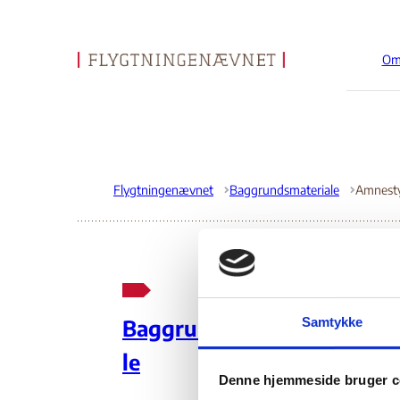
Om
Gå til forsiden
Flygtningenævnet
Baggrundsmateriale
Am
Samtykke
Baggrundsmateria
An
le
Denne hjemmeside bruger c