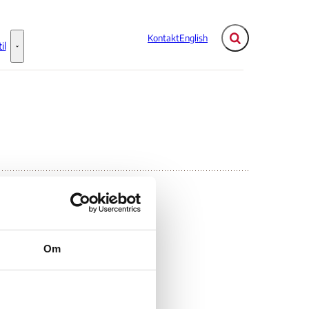
Kontakt
English
Fold søgefelt ud
il
Flere links
Information til - Flere links
Om