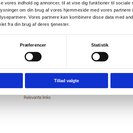
raine
se vores indhold og annoncer, til at vise dig funktioner til sociale
oplysninger om din brug af vores hjemmeside med vores partnere i
ysepartnere. Vores partnere kan kombinere disse data med andr
et fra din brug af deres tjenester.
Bilag 93
05.2011
Amnesty International (AI)
Ukraine (I)
wnload
Præferencer
Statistik
Digital Post - Borger
Tillad valgte
Digital Post - Virksomheder
Tilgængelighedserklæring
Relevante links