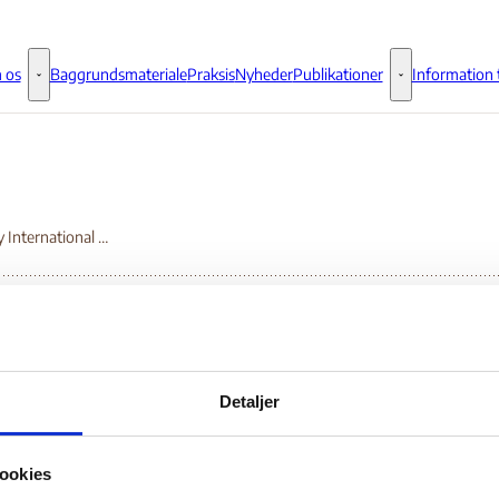
 os
Baggrundsmateriale
Praksis
Nyheder
Publikationer
Information t
Om os - Flere links
Publikationer - 
Amnesty International Annual Report 2011 - Ukraine
nesty International
Detaljer
nual Report 2011 -
ookies