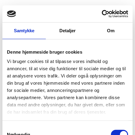
Fold søgefelt ud
Menu
Gå til forsiden
Flygtningenævnet
Baggrundsmateriale
Samtykke
Detaljer
Om
Freedom in the World 2011 - Egypt
Denne hjemmeside bruger cookies
Freedom in the World 2011 - Egypt
Vi bruger cookies til at tilpasse vores indhold og
Bilag 31
annoncer, til at vise dig funktioner til sociale medier og til
12.05.2011
Freedom House
Egypten (II)
at analysere vores trafik. Vi deler også oplysninger om
Download
din brug af vores hjemmeside med vores partnere inden
for sociale medier, annonceringspartnere og
analysepartnere. Vores partnere kan kombinere disse
data med andre oplysninger, du har givet dem, eller som
de har indsamlet fra din brug af deres tjenester.
Adelgade 13
S
DK-1304 København K
Nødvendig