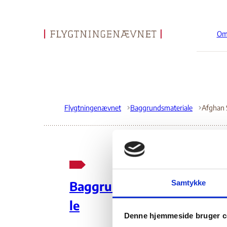
Om
Gå til forsiden
Flygtningenævnet
Baggrundsmateriale
Af
Samtykke
Baggrundsmateria
We
le
Denne hjemmeside bruger c