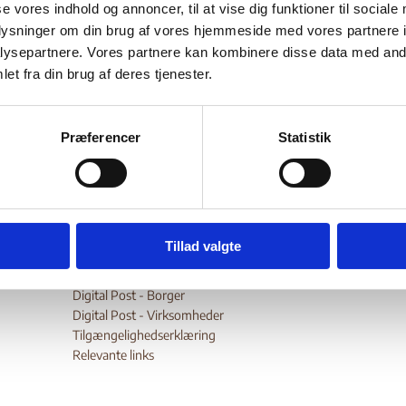
itary.
se vores indhold og annoncer, til at vise dig funktioner til sociale
oplysninger om din brug af vores hjemmeside med vores partnere i
ysepartnere. Vores partnere kan kombinere disse data med andr
et fra din brug af deres tjenester.
Bilag 394
05.2011
Institute for War and Peace Reporting (IWPR)
Afghanis
er oplysninger om angreb på NATO-styrker og afghanske styrke
Taliban
emmer af
, som har infiltreret i hæren og politiet.
Præferencer
Statistik
wnload
Tillad valgte
Digital Post - Borger
Digital Post - Virksomheder
Tilgængelighedserklæring
Relevante links