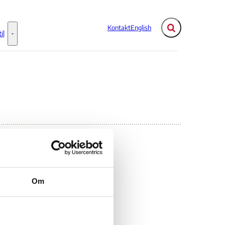
Kontakt
English
Fold søgefelt ud
il
Flere links
Information til - Flere links
Om
rom