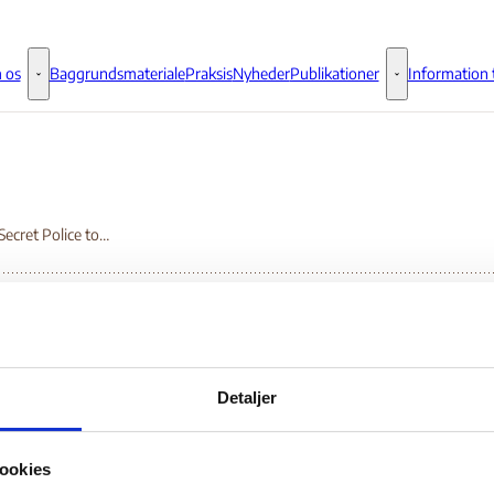
 os
Baggrundsmateriale
Praksis
Nyheder
Publikationer
Information t
Om os - Flere links
Publikationer - 
Afghan Secret Police to Weed Out Insurgents From Military.
ghan Secret Police to
Detaljer
ed Out Insurgents F
ookies