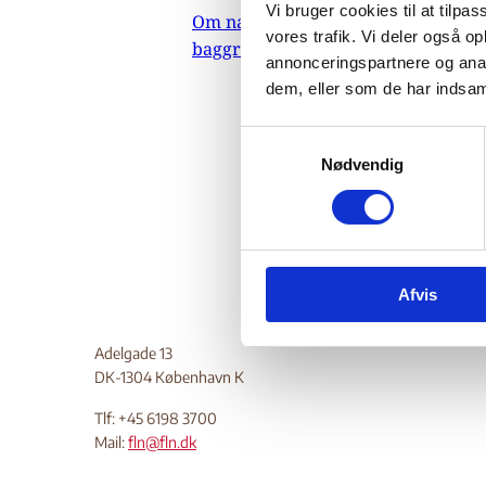
Mil
Vi bruger cookies til at tilpas
Om nævnets
vores trafik. Vi deler også 
baggrundsmateriale
annonceringspartnere og anal
dem, eller som de har indsaml
24.
Indehold
S
af medl
Nødvendig
a
m
Do
t
y
k
Afvis
k
e
v
Adelgade 13
a
DK-1304 København K
l
Tlf: +45 6198 3700
g
Mail:
fln@fln.dk