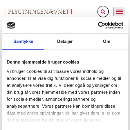
Fold søgefelt ud
Menu
Gå til forsiden
Flygtningenævnet
Baggrundsmateriale
Temanotat. Tsjetsjenia: Sikkerhetssituasjonen
Samtykke
Detaljer
Om
Temanotat. Tsjetsjenia: Sikkerhetssituasjonen
Denne hjemmeside bruger cookies
Bilag 248
20.07.2011
Landinfo
Rusland (I)
Vi bruger cookies til at tilpasse vores indhold og
Indeholder oplysninger om den sikkerhedsmæssige,
annoncer, til at vise dig funktioner til sociale medier og til
menneskeretlige og politiske situation i Tjetjenien. Videre
at analysere vores trafik. Vi deler også oplysninger om
forsvindinger
oplysninger om islamisering af samfundet,
din brug af vores hjemmeside med vores partnere inden
og blodhævn
oprørsbevægelsen
og om
, herunder om
for sociale medier, annonceringspartnere og
salafister, organisering, rekruttering, finansiering og
analysepartnere. Vores partnere kan kombinere disse
bistand fra civilbefolkningen, angreb og forholdene for
data med andre oplysninger, du har givet dem, eller som
personer, der støtter eller mistænkes for at støtte
de har indsamlet fra din brug af deres tjenester.
oprørerne, familiemedlemmer til formodede oprørere samt