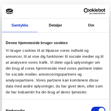
Fold søgefelt ud
Menu
Gå til forsiden
Flygtningenævnet
Baggrundsmateriale
Samtykke
Detaljer
Om
Legal Aid Board. Pakistan – Researched and complied by the Refugee Documentation Centre of Ireland on 21 February 2011. Information on Sepah-e-Sahaba.
Denne hjemmeside bruger cookies
Legal Aid Board. Pakistan – Researched and
Vi bruger cookies til at tilpasse vores indhold og
complied by the Refugee Documentation Centre of
annoncer, til at vise dig funktioner til sociale medier og til
Ireland on 21 February 2011. Information on Sepah-e-
at analysere vores trafik. Vi deler også oplysninger om
Sahaba.
din brug af vores hjemmeside med vores partnere inden
for sociale medier, annonceringspartnere og
Bilag 208
21.02.2011
analysepartnere. Vores partnere kan kombinere disse
The Refugee Documentation Centre of Ireland (RDC)
Pakistan (I)
data med andre oplysninger, du har givet dem, eller som
Sepah-e-Sahaba
Indeholder oplysninger om
de har indsamlet fra din brug af deres tjenester.
Download
S
Nødvendig