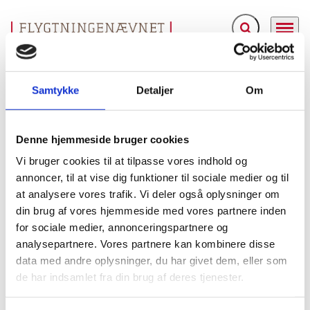
Fold søgefelt ud
Menu
Gå til forsiden
Flygtningenævnet
Baggrundsmateriale
Freedom in the World 2011 – Sri Lanka
Samtykke
Detaljer
Om
Freedom in the World 2011 – Sri Lanka
Denne hjemmeside bruger cookies
Bilag 406
10.08.2011
Freedom House
Sri Lanka (I)
Vi bruger cookies til at tilpasse vores indhold og
annoncer, til at vise dig funktioner til sociale medier og til
Indeholder oplysninger om de generelle politiske,
at analysere vores trafik. Vi deler også oplysninger om
sikkerhedsmæssige og menneskeretlige forhold, herunder
din brug af vores hjemmeside med vores partnere inden
præsident- og parlamentsvalget i januar 2010
om
.
for sociale medier, annonceringspartnere og
ytrings-
presse-
religions-
Videre oplysninger om
,
,
,
analysepartnere. Vores partnere kan kombinere disse
forenings-
forsamlingsfrihed
og
.
Endvidere oplysninger
data med andre oplysninger, du har givet dem, eller som
arbitrære anholdelser
tilbageholdelser
om
og
,
de har indsamlet fra din brug af deres tjenester.
forsvindinger
tortur
samt anvendelse af
. Desuden
etniske
religiøse
oplysninger om forholdene for
og