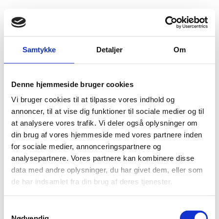
Fold søgefelt ud
Menu
Gå til forsiden
Flygtningenævnet
Baggrundsmateriale
Samtykke
Detaljer
Om
2010 Human Rights Report: Zimbabwe
Denne hjemmeside bruger cookies
2010 Human Rights Report: Zimbabwe
Vi bruger cookies til at tilpasse vores indhold og
Bilag 79
annoncer, til at vise dig funktioner til sociale medier og til
08.04.2011
US Department of State (USDoS)
Zimbabwe (II)
at analysere vores trafik. Vi deler også oplysninger om
Omhandler begivenheder i 2010 og indeholder oplysninger
din brug af vores hjemmeside med vores partnere inden
om den politiske, sikkerhedsmæssige og menneskeretlige
for sociale medier, annonceringspartnere og
situation i Zimbabwe
analysepartnere. Vores partnere kan kombinere disse
Download
data med andre oplysninger, du har givet dem, eller som
de har indsamlet fra din brug af deres tjenester.
S
Nødvendig