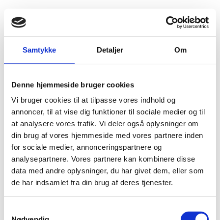
Fold søgefelt ud
Menu
Gå til forsiden
Flygtningenævnet
Baggrundsmateriale
Samtykke
Detaljer
Om
2010 Country Reports on Human Rights Practices - Nepal
Denne hjemmeside bruger cookies
2010 Country Reports on Human Rights Practices -
Vi bruger cookies til at tilpasse vores indhold og
Nepal
annoncer, til at vise dig funktioner til sociale medier og til
at analysere vores trafik. Vi deler også oplysninger om
Bilag 11
08.04.2011
US Department of State (USDoS)
Nepal (II)
din brug af vores hjemmeside med vores partnere inden
Download
for sociale medier, annonceringspartnere og
analysepartnere. Vores partnere kan kombinere disse
data med andre oplysninger, du har givet dem, eller som
de har indsamlet fra din brug af deres tjenester.
S
Nødvendig