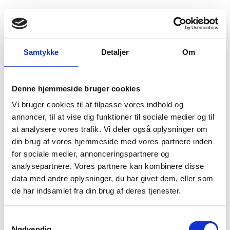
Fold søgefelt ud
Menu
Gå til forsiden
Flygtningenævnet
Baggrundsmateriale
Samtykke
Detaljer
Om
Current status of the right to freedom of expression and speech in the People’s Republic of China.
Denne hjemmeside bruger cookies
Current status of the right to freedom of expression
Vi bruger cookies til at tilpasse vores indhold og
and speech in the People’s Republic of China.
annoncer, til at vise dig funktioner til sociale medier og til
at analysere vores trafik. Vi deler også oplysninger om
Bilag 253
06.09.2010
Reporters Sans Frontières (RSF)
Kina (II)
din brug af vores hjemmeside med vores partnere inden
ytrings- og pressefrihed
Indeholder oplysninger om
,
for sociale medier, annonceringspartnere og
Tibet
herunder om forholdene i
.
analysepartnere. Vores partnere kan kombinere disse
data med andre oplysninger, du har givet dem, eller som
Download
de har indsamlet fra din brug af deres tjenester.
S
Nødvendig