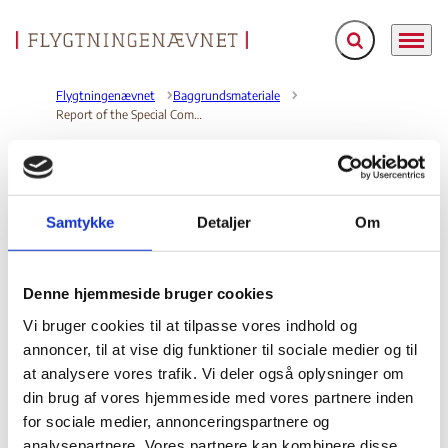
Fold søgefelt ud
Menu
Gå til forsiden
Flygtningenævnet
Baggrundsmateriale
Report of the Special Committee to Investigate Israeli Practices Affecting the Human Rights of the Palestinian People and Other Arabs of the Occupied Territories. Note by the Secretary-General.
Report of the Special Committee to Investigate
Israeli Practices Affecting the Human Rights of the
Samtykke
Detaljer
Om
Palestinian People and Other Arabs of the Occupied
Territories. Note by the Secretary-General.
Denne hjemmeside bruger cookies
Bilag 134
09.09.2010
UN General Assembly
Gaza/Vestbredden (I)
Vi bruger cookies til at tilpasse vores indhold og
Indeholder oplysninger blandt andet indhentet i
annoncer, til at vise dig funktioner til sociale medier og til
forbindelse med en fact finding-mission til Egypten, Jordan
at analysere vores trafik. Vi deler også oplysninger om
og Syrien fra den 3. til den 13. august 2009 om den
din brug af vores hjemmeside med vores partnere inden
generelle sikkerhedsmæssige og menneskeretlige situation
for sociale medier, annonceringspartnere og
,
i Gaza
i de besatte områder
herunder om forholdene
analysepartnere. Vores partnere kan kombinere disse