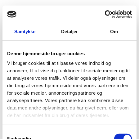
Fold søgefelt ud
Menu
Gå til forsiden
Flygtningenævnet
Baggrundsmateriale
Samtykke
Detaljer
Om
Temanotat Vietnam: Pass og underlagsdokumenter
Denne hjemmeside bruger cookies
Temanotat Vietnam: Pass og underlagsdokumenter
Vi bruger cookies til at tilpasse vores indhold og
Bilag 2
annoncer, til at vise dig funktioner til sociale medier og til
20.10.2010
Landinfo
Vietnam (II)
at analysere vores trafik. Vi deler også oplysninger om
Download
din brug af vores hjemmeside med vores partnere inden
for sociale medier, annonceringspartnere og
analysepartnere. Vores partnere kan kombinere disse
data med andre oplysninger, du har givet dem, eller som
de har indsamlet fra din brug af deres tjenester.
Adelgade 13
S
DK-1304 København K
Nødvendig