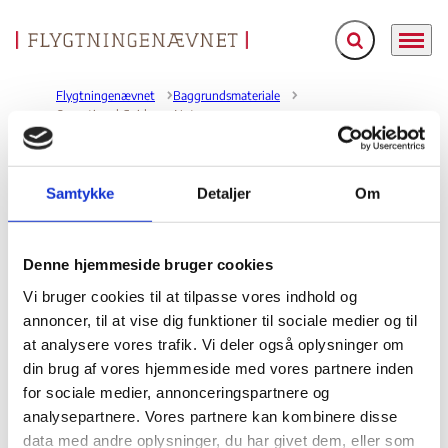
Fold søgefelt ud
Menu
Gå til forsiden
Flygtningenævnet
Baggrundsmateriale
Operational Guidance Note
Operational Guidance Note
Samtykke
Detaljer
Om
Bilag 424
01.10.2010
UK Home Office (UK HO)
Iran (I)
Rapporten skal læses i sammenhæng med British Home
Denne hjemmeside bruger cookies
Office Country of Origin Information Reports. Indeholder
Vi bruger cookies til at tilpasse vores indhold og
generelle oplysninger politiske, menneskeretlige og
annoncer, til at vise dig funktioner til sociale medier og til
sikkerhedsmæssige situation. Videre oplysninger om de
at analysere vores trafik. Vi deler også oplysninger om
asylmotiver, der oftest henvises til, herunder om
din brug af vores hjemmeside med vores partnere inden
kristne konvertitter
kristne
forholdene for
,
for sociale medier, annonceringspartnere og
evangelister
missionærer
zoroaster
,
,
,
analysepartnere. Vores partnere kan kombinere disse
ægteskabsbrydere
homoseksuelle
kvinder
kurdere
,
,
,
data med andre oplysninger, du har givet dem, eller som