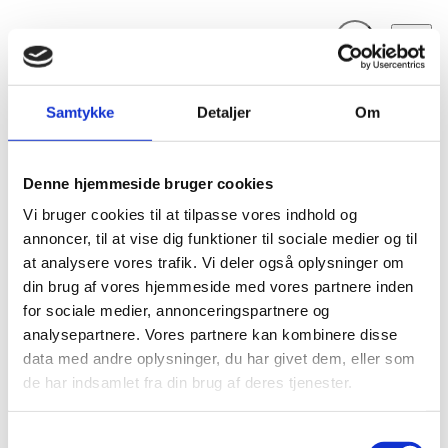
Fold søgefelt ud
Menu
Gå til forsiden
Flygtningenævnet
Baggrundsmateriale
Samtykke
Detaljer
Om
Belarus: 2010 presidential elections Threats and Challenges.
Denne hjemmeside bruger cookies
Belarus: 2010 presidential elections Threats and
Challenges.
Vi bruger cookies til at tilpasse vores indhold og
annoncer, til at vise dig funktioner til sociale medier og til
Bilag 111
05.10.2010
at analysere vores trafik. Vi deler også oplysninger om
International Federation for Human Rights (FIDH)
din brug af vores hjemmeside med vores partnere inden
Belarus (Hviderusland) (II)
for sociale medier, annonceringspartnere og
Indeholder generelle oplysninger om den politiske og
analysepartnere. Vores partnere kan kombinere disse
pressefrihed
menneskeretlige situation, herunder om
,
data med andre oplysninger, du har givet dem, eller som
politiske fanger
, forholdene for
de har indsamlet fra din brug af deres tjenester.
menneskerettighedsforkæmpere
forsamlingsfrihed
,
dødsstraf
og anvendelsen af
. Endvidere oplysninger om
S