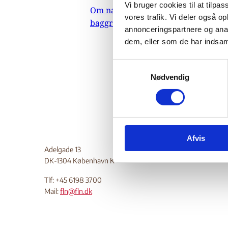
Lib
Vi bruger cookies til at tilpas
Om nævnets
vores trafik. Vi deler også 
baggrundsmateriale
annonceringspartnere og anal
dem, eller som de har indsaml
11.
Do
S
Nødvendig
a
m
t
y
k
Afvis
k
Adelgade 13
e
DK-1304 København K
v
a
Tlf: +45 6198 3700
l
Mail:
fln@fln.dk
g