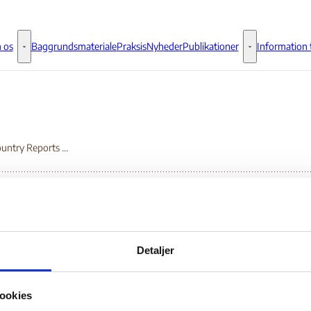
 os
Baggrundsmateriale
Praksis
Nyheder
Publikationer
Information t
Om os - Flere links
Publikationer - 
2009 Country Reports on Human Rights Practices - Liberia
09 Country Reports o
Detaljer
man Rights Practices 
ookies