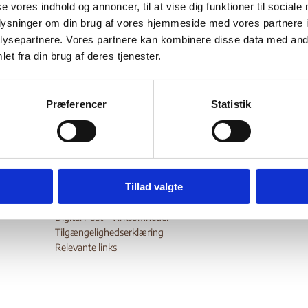
eria
se vores indhold og annoncer, til at vise dig funktioner til sociale
oplysninger om din brug af vores hjemmeside med vores partnere i
ysepartnere. Vores partnere kan kombinere disse data med andr
et fra din brug af deres tjenester.
Bilag 12 (1)
03.2010
US Department of State (USDoS)
Liberia (II)
wnload
Præferencer
Statistik
Tillad valgte
Digital Post - Borger
Digital Post - Virksomheder
Tilgængelighedserklæring
Relevante links