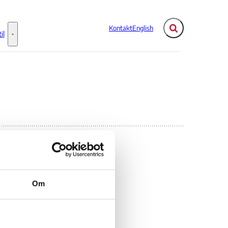
Kontakt
English
Fold søgefelt ud
il
Flere links
Information til - Flere links
n
Om
-