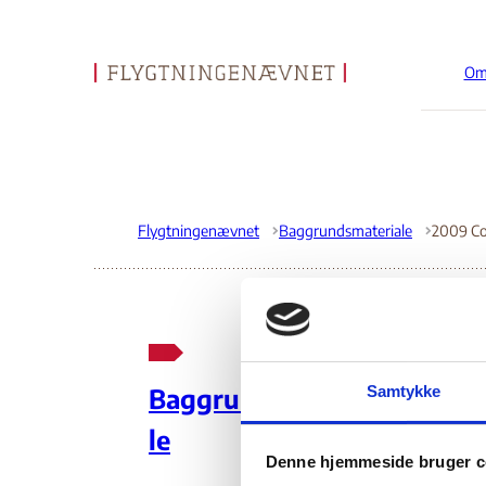
Om
Gå til forsiden
Flygtningenævnet
Baggrundsmateriale
20
Samtykke
Baggrundsmateria
Hu
le
Denne hjemmeside bruger c