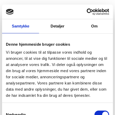
Fold søgefelt ud
Menu
Gå til forsiden
Flygtningenævnet
Baggrundsmateriale
Samtykke
Detaljer
Om
Iran executions send a chilling message.
Denne hjemmeside bruger cookies
Iran executions send a chilling message.
Vi bruger cookies til at tilpasse vores indhold og
Bilag 399
annoncer, til at vise dig funktioner til sociale medier og til
30.03.2010
Amnesty International (AI)
Iran (I)
at analysere vores trafik. Vi deler også oplysninger om
dødsstraf,
Indeholder oplysninger om anvendelse af
din brug af vores hjemmeside med vores partnere inden
særligt
efter præsidentvalget den 12. juni 2009, herunder
for sociale medier, annonceringspartnere og
adgang til en retfærdig rettergang
om
.
analysepartnere. Vores partnere kan kombinere disse
Download
data med andre oplysninger, du har givet dem, eller som
de har indsamlet fra din brug af deres tjenester.
S
Nødvendig