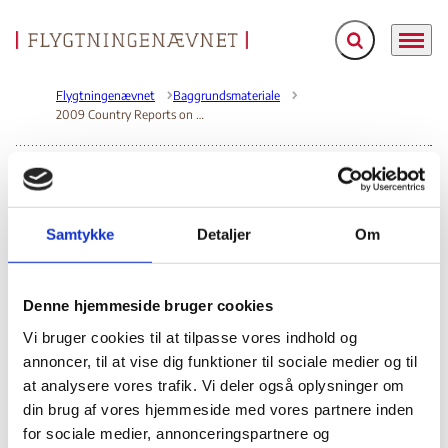
Fold søgefelt ud
Menu
Gå til forsiden
Flygtningenævnet
Baggrundsmateriale
2009 Country Reports on Human Rights Practices
2009 Country Reports on Human Rights Practices
Bilag 152
11.03.2010
US Department of State (USDoS)
Etiopien (I)
Samtykke
Detaljer
Om
Indeholder generelle oplysninger om den politiske og
kampe mellem
menneskeretlige situation, herunder om
Denne hjemmeside bruger cookies
regeringsstyrker, lokale militser
oprørsgruppen
, og
Ogaden National Liberation Front (ONLF)
i Somali-
Vi bruger cookies til at tilpasse vores indhold og
politisk motiverede drab
andre
regionen, om
og
annoncer, til at vise dig funktioner til sociale medier og til
overgreb begået af myndighederne
paramilitære
og
at analysere vores trafik. Vi deler også oplysninger om
grupper
tortur,
din brug af vores hjemmeside med vores partnere inden
, om myndighedernes anvendelse af
for sociale medier, annonceringspartnere og
arbitrære anholdelser
tilbageholdelser
og
, om