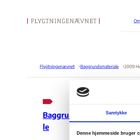
Om
Gå til forsiden
Flygtningenævnet
Baggrundsmateriale
20
Samtykke
Baggrundsmateria
le
11.
Denne hjemmeside bruger c
Indehold