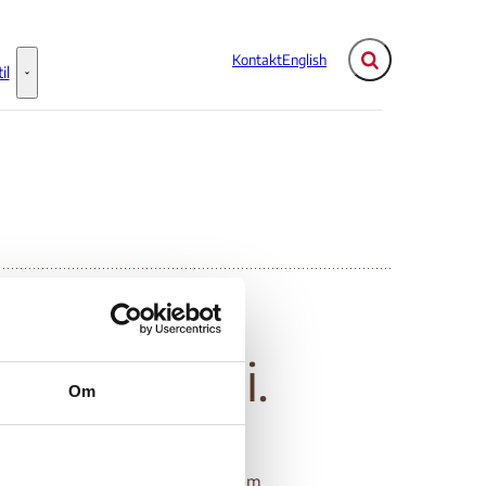
Kontakt
English
Fold søgefelt ud
il
Flere links
Information til - Flere links
rt: Burundi.
Om
 herunder om valget i 2005 samt om