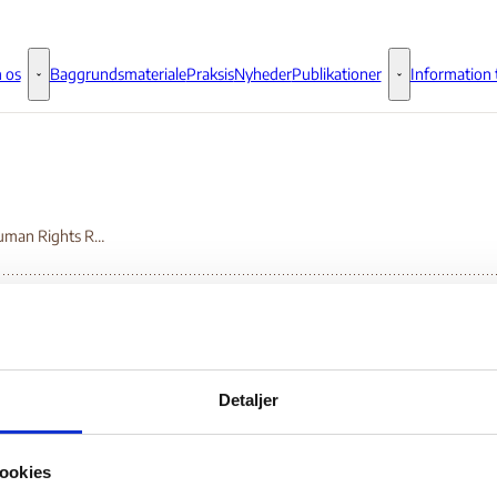
 os
Baggrundsmateriale
Praksis
Nyheder
Publikationer
Information t
Om os - Flere links
Publikationer - 
2009 Human Rights Report: Burundi.
09 Human Rights Repo
Detaljer
Bilag 108
03.2010
US Department of State (USDoS)
Burundi (II)
ookies
er oplysninger om den politiske og menneskeretlige situation,