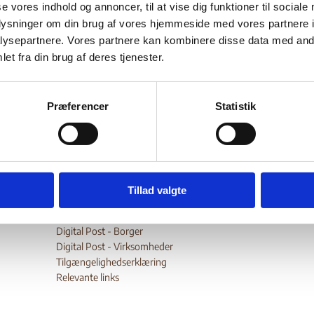
se vores indhold og annoncer, til at vise dig funktioner til sociale
talen
retssystemet,
. Videre oplysninger om
herunder oplysni
oplysninger om din brug af vores hjemmeside med vores partnere i
ang,
fængselsforhold,
forsvindinger,
arbitrære 
om
om
om
ysepartnere. Vores partnere kan kombinere disse data med andr
slinger
tortur
. Desuden oplysninger om anvendelse af
. Endvi
et fra din brug af deres tjenester.
ns-, forsamlings-, og foreningsfrihed
. Endelig oplysninger 
neskehandel.
internt fordrevne,
Ydermere oplysninger om
Præferencer
Statistik
wnload
Tillad valgte
Digital Post - Borger
Digital Post - Virksomheder
Tilgængelighedserklæring
Relevante links