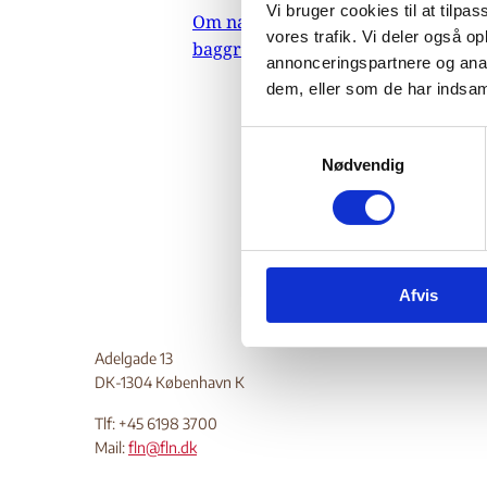
Vi bruger cookies til at tilpas
Om nævnets
fredsaf
vores trafik. Vi deler også 
baggrundsmateriale
retterg
annonceringspartnere og anal
fæng
om
dem, eller som de har indsaml
religio
men
om
S
Nødvendig
a
Do
m
t
y
k
Afvis
k
e
v
Adelgade 13
a
DK-1304 København K
l
Tlf: +45 6198 3700
g
Mail:
fln@fln.dk