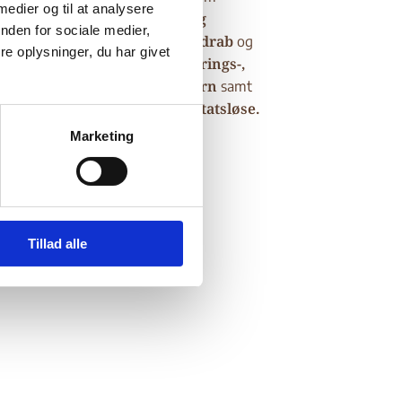
 medier og til at analysere
adgang til en
retfærdig
nger om
nden for sociale medier,
anholdelser
udenretlige drab
, om
og
e oplysninger, du har givet
presse-, ytrings-,
dere oplysninger om
kvinder
børn
om
forholdene for
og
samt
bevægelsesfrihed
statsløse.
om
og om
Marketing
Tillad alle