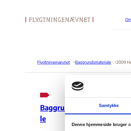
Om
Gå til forsiden
Flygtningenævnet
Baggrundsmateriale
20
Samtykke
Baggrundsmateria
Af
le
Denne hjemmeside bruger c