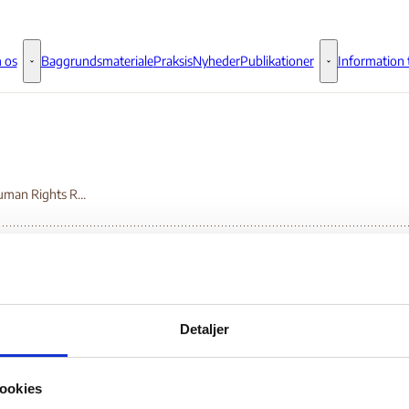
 os
Baggrundsmateriale
Praksis
Nyheder
Publikationer
Information t
Om os - Flere links
Publikationer - 
2009 Human Rights Report: Afghanistan.
09 Human Rights Repo
Detaljer
ghanistan.
ookies