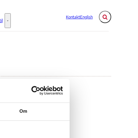
Kontakt
English
Fold søgefelt ud
il
Flere links
Information til - Flere links
rt:
Om