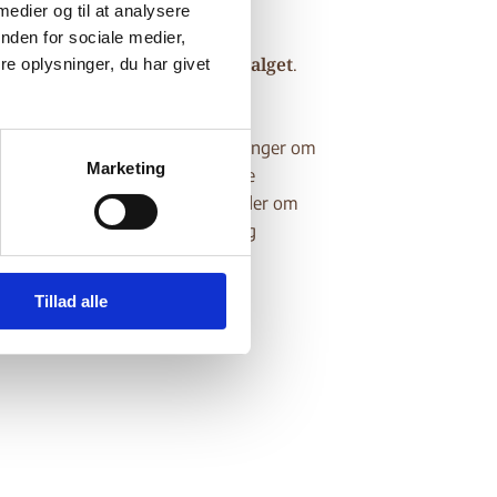
 medier og til at analysere
nden for sociale medier,
ge situation efter præsidentvalget
.
e oplysninger, du har givet
tortur
anden
endelse af
eller
rbitrære anholdelser og
færdig rettergang. Videre oplysninger om
Marketing
internt fordrevne.
t om
Videre
kvinder og børn
de for
, herunder om
hazaraer
er om forholdene for
og
Tillad alle