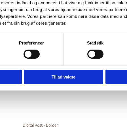
se vores indhold og annoncer, til at vise dig funktioner til sociale
Bilag 338
03.2010
US Department of State (USDoS)
Afghanistan (I)
oplysninger om din brug af vores hjemmeside med vores partnere i
den
politiske og menneskeretli
er generelle oplysninger om
ysepartnere. Vores partnere kan kombinere disse data med andr
drab
forsvindinger
et fra din brug af deres tjenester.
der endvidere oplysninger om
, om
, om anv
igende behandling eller straf
fængselsforhold
a
, om
, om
holdelser
retssystemet
og om
, herunder om adgang til en ret
Præferencer
Statistik
, presse-, forenings-, forsamlings-, og religionsfrihed
sam
korruption
menneskehandel
nger om
og
samt om forholden
børnearbejdere
børnesoldater
lse af
og
. Endelig oplysning
.
wnload
Tillad valgte
Digital Post - Borger