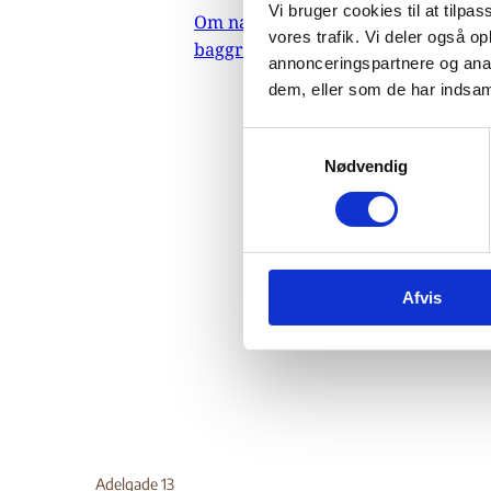
Vi bruger cookies til at tilpas
Om nævnets
11.
vores trafik. Vi deler også 
baggrundsmateriale
Indehold
annonceringspartnere og anal
dem, eller som de har indsaml
Indehol
nedværd
S
tilbage
Nødvendig
a
ytrings-
m
oplysni
t
anvende
y
kuchier
k
Do
Afvis
k
e
v
a
l
g
Adelgade 13