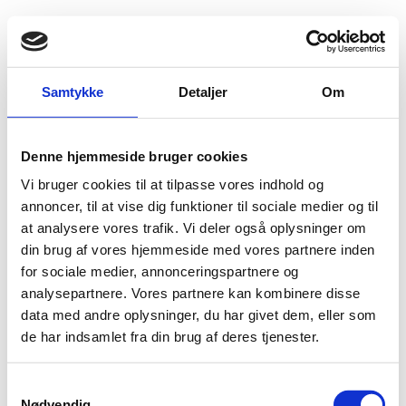
Fold søgefelt ud
Menu
Gå til forsiden
Flygtningenævnet
Baggrundsmateriale
Samtykke
Detaljer
Om
Amnesty International Report 2010 - Kenya
Denne hjemmeside bruger cookies
Amnesty International Report 2010 - Kenya
Vi bruger cookies til at tilpasse vores indhold og
Bilag 58
annoncer, til at vise dig funktioner til sociale medier og til
28.05.2010
Amnesty International (AI)
Kenya (II)
at analysere vores trafik. Vi deler også oplysninger om
Download
din brug af vores hjemmeside med vores partnere inden
for sociale medier, annonceringspartnere og
analysepartnere. Vores partnere kan kombinere disse
data med andre oplysninger, du har givet dem, eller som
de har indsamlet fra din brug af deres tjenester.
Adelgade 13
S
DK-1304 København K
Nødvendig