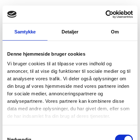
Fold søgefelt ud
Menu
Gå til forsiden
Flygtningenævnet
Baggrundsmateriale
Samtykke
Detaljer
Om
Domestic violence, including protection, services and resource available to victims [GHA103468.E ]
Denne hjemmeside bruger cookies
Domestic violence, including protection, services
Vi bruger cookies til at tilpasse vores indhold og
and resource available to victims [GHA103468.E ]
annoncer, til at vise dig funktioner til sociale medier og til
at analysere vores trafik. Vi deler også oplysninger om
Bilag 90
10.06.2010
Immigration and Refugee Board of Canada (IRB)
Ghana (II)
din brug af vores hjemmeside med vores partnere inden
for sociale medier, annonceringspartnere og
Download
analysepartnere. Vores partnere kan kombinere disse
data med andre oplysninger, du har givet dem, eller som
de har indsamlet fra din brug af deres tjenester.
S
Nødvendig