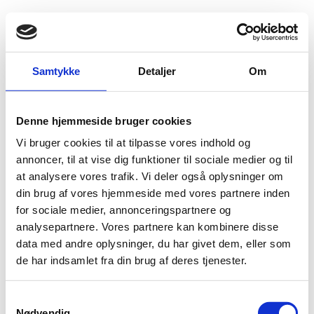
Fold søgefelt ud
Menu
Gå til forsiden
Flygtningenævnet
Baggrundsmateriale
Samtykke
Detaljer
Om
Respons. Tsjetsjenia: Situasjonen for politimenn som sier opp sin stilling
Denne hjemmeside bruger cookies
Respons. Tsjetsjenia: Situasjonen for politimenn som
Vi bruger cookies til at tilpasse vores indhold og
sier opp sin stilling
annoncer, til at vise dig funktioner til sociale medier og til
at analysere vores trafik. Vi deler også oplysninger om
Bilag 212
26.01.2010
Landinfo
Rusland (I)
din brug af vores hjemmeside med vores partnere inden
Indeholder oplysninger om forholdene for politimænd,
for sociale medier, annonceringspartnere og
som ønsker at sige op.
analysepartnere. Vores partnere kan kombinere disse
data med andre oplysninger, du har givet dem, eller som
Download
de har indsamlet fra din brug af deres tjenester.
S
Nødvendig