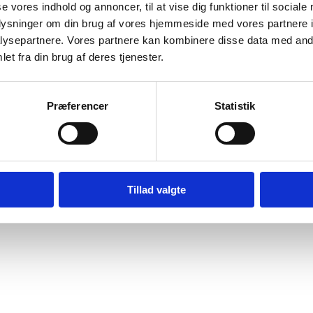
se vores indhold og annoncer, til at vise dig funktioner til sociale
wnload
oplysninger om din brug af vores hjemmeside med vores partnere i
ysepartnere. Vores partnere kan kombinere disse data med andr
et fra din brug af deres tjenester.
Præferencer
Statistik
Digital Post - Borger
Digital Post - Virksomheder
Tillad valgte
Tilgængelighedserklæring
Relevante links