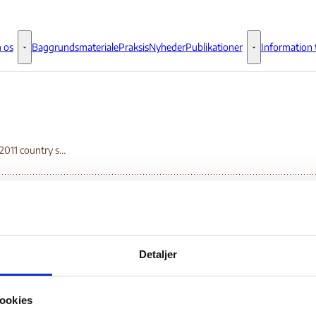
 os
Baggrundsmateriale
Praksis
Nyheder
Publikationer
Information t
Om os - Flere links
Publikationer - 
January 2011 country summary
nuary 2011 country s
Detaljer
Bilag 13
01.2010
Human Rights Watch (HRW)
Egypten (II)
ookies
 påFlygtningenævnets baggrundsmateriale den 13-01-2011.