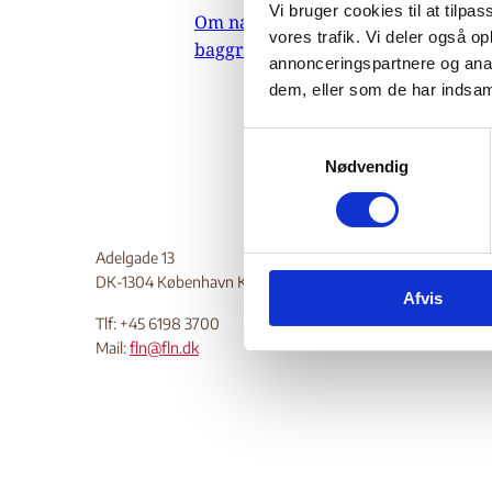
Vi bruger cookies til at tilpas
Om nævnets
Do
vores trafik. Vi deler også 
baggrundsmateriale
annonceringspartnere og anal
dem, eller som de har indsaml
S
Nødvendig
a
m
t
y
Adelgade 13
k
DK-1304 København K
Afvis
k
Tlf: +45 6198 3700
e
Mail:
fln@fln.dk
v
a
l
g