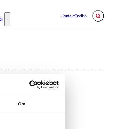
Kontakt
English
Fold søgefelt ud
il
Flere links
Information til - Flere links
ummary
Om