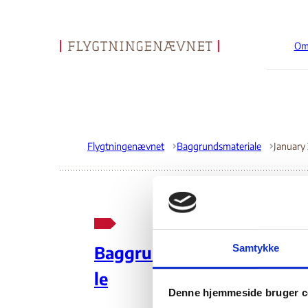
Om
Gå til forsiden
Flygtningenævnet
Baggrundsmateriale
Ja
Samtykke
Baggrundsmateria
le
01.
Denne hjemmeside bruger c
Optaget