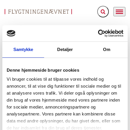
Fold søgefelt ud
Menu
Gå til forsiden
Flygtningenævnet
Baggrundsmateriale
Iraq – Researched and compiled by the Refugee Documentation Centre of Ireland on 12 August 2010. Police protection in general in Iraq – is it effective/not effective? Any evidence of informers amongst police who give terrorist groups information?
Samtykke
Detaljer
Om
Iraq – Researched and compiled by the Refugee
Documentation Centre of Ireland on 12 August 2010.
Police protection in general in Iraq – is it effective/not
Denne hjemmeside bruger cookies
effective? Any evidence of informers amongst police
Vi bruger cookies til at tilpasse vores indhold og
who give terrorist groups information?
annoncer, til at vise dig funktioner til sociale medier og til
at analysere vores trafik. Vi deler også oplysninger om
Bilag 517
12.08.2010
din brug af vores hjemmeside med vores partnere inden
The Refugee Documentation Centre of Ireland (RDC)
Irak (I)
for sociale medier, annonceringspartnere og
Indeholder oplysninger om den sikkerhedsmæssige
analysepartnere. Vores partnere kan kombinere disse
situation i Irak, herunder om de irakiske sikkerhedsstyrker
data med andre oplysninger, du har givet dem, eller som
og om væbnede oprørsgruppers aktiviteter, herunder
de har indsamlet fra din brug af deres tjenester.