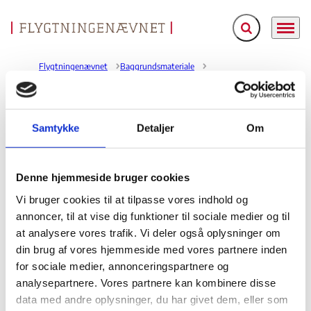
Fold søgefelt ud
Menu
Gå til forsiden
Flygtningenævnet
Baggrundsmateriale
Harsh War, Harsh Peace. Abuses by al-Shabaab, the Transitional Federal Government, and AMISOM in Somalia.
Samtykke
Detaljer
Om
Harsh War, Harsh Peace. Abuses by al-Shabaab, the
Transitional Federal Government, and AMISOM in
Somalia.
Denne hjemmeside bruger cookies
Bilag 273
01.04.2010
Human Rights Watch (HRW)
Somalia (I)
Vi bruger cookies til at tilpasse vores indhold og
annoncer, til at vise dig funktioner til sociale medier og til
Indeholder oplysninger om den generelle politiske,
at analysere vores trafik. Vi deler også oplysninger om
menneskeretlige og sikkerhedsmæssige situation, herunder
din brug af vores hjemmeside med vores partnere inden
konflikten mellem overgangsregeringen (TFG)
om
for sociale medier, annonceringspartnere og
og oppositionsgrupper
. Endvidere oplysninger om
analysepartnere. Vores partnere kan kombinere disse
civile tab
som følge af konflikten, herunder oplysninger
data med andre oplysninger, du har givet dem, eller som
tortur
retssystemet
om anvendelse af
, om
, herunder om