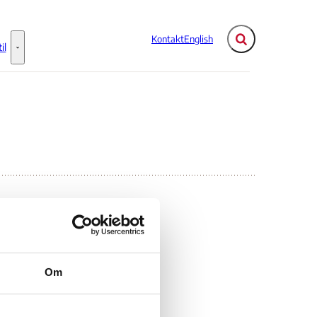
Kontakt
English
Fold søgefelt ud
il
Flere links
Information til - Flere links
Om