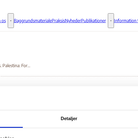
 os
Baggrundsmateriale
Praksis
Nyheder
Publikationer
Information t
Om os - Flere links
Publikationer - 
Respons. Palestina: Forfølgelse av menneskerettighetsaktivister.
spons. Palestina:
Detaljer
rfølgelse av