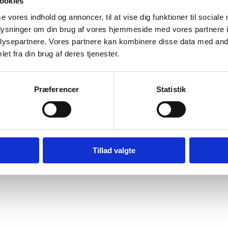
ookies
nneskerettighetsaktiv
se vores indhold og annoncer, til at vise dig funktioner til sociale
oplysninger om din brug af vores hjemmeside med vores partnere i
ysepartnere. Vores partnere kan kombinere disse data med andr
et fra din brug af deres tjenester.
Bilag 143
04.2010
Landinfo
Gaza/Vestbredden (I)
Præferencer
Statistik
er oplysninger om forholdene for palæstinensiske
erettighedsaktivister
, herunder om reaktioner fra israelske
der, sikkerhedsstyrker og bosættere og fra de palæstinensiske
emyndigheder. Videre oplysninger om forholdene for
familiemedlemmer
rettighedsaktivisters
.
Tillad valgte
wnload