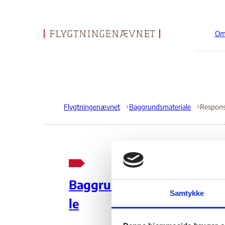
Om
Gå til forsiden
Flygtningenævnet
Baggrundsmateriale
Re
Baggrundsmateria
Samtykke
Fo
le