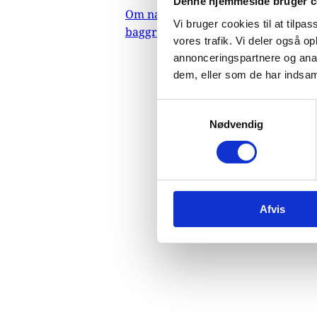
Denne hjemmeside bruger c
me
Om nævnets
Vi bruger cookies til at tilpas
baggrundsmateriale
vores trafik. Vi deler også 
er.
annonceringspartnere og anal
dem, eller som de har indsaml
07.
S
Nødvendig
a
Indehold
m
mennesk
t
myndighe
y
selvstyr
k
menneske
Afvis
k
Do
e
v
a
l
g