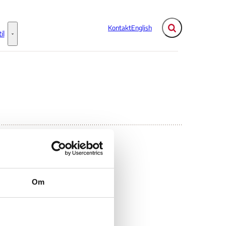
Kontakt
English
Fold søgefelt ud
il
Flere links
Information til - Flere links
Om