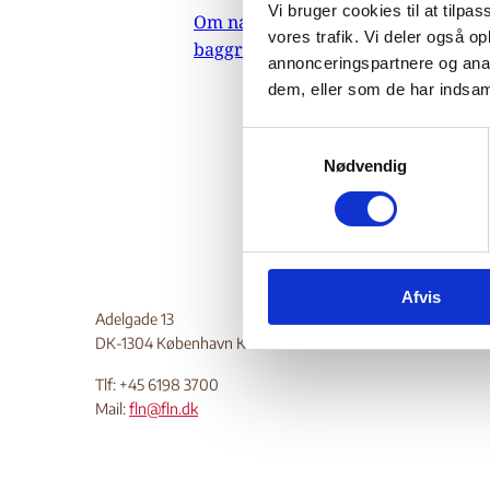
Vi bruger cookies til at tilpas
Om nævnets
13.
vores trafik. Vi deler også 
baggrundsmateriale
Indehol
annonceringspartnere og anal
dem, eller som de har indsaml
konsekve
Do
S
Nødvendig
a
m
t
y
k
Afvis
k
Adelgade 13
e
DK-1304 København K
v
a
Tlf: +45 6198 3700
l
Mail:
fln@fln.dk
g