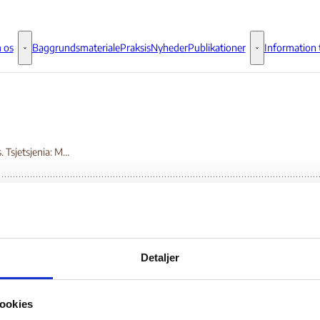
 os
Baggrundsmateriale
Praksis
Nyheder
Publikationer
Information t
Om os - Flere links
Publikationer - 
Respons. Tsjetsjenia: Meldepligt
pons. Tsjetsjenia:
Detaljer
ldepligt
ookies