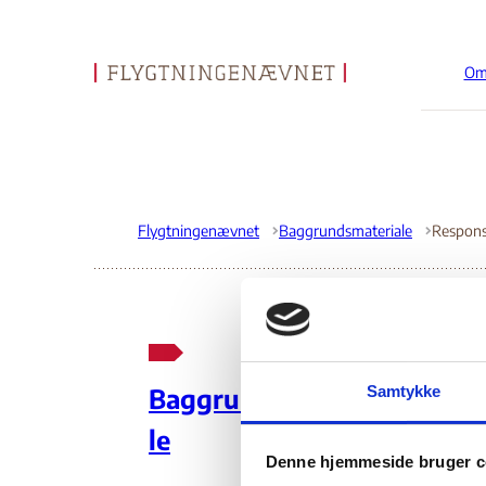
Om
Gå til forsiden
Flygtningenævnet
Baggrundsmateriale
Res
Samtykke
Baggrundsmateria
Me
le
Denne hjemmeside bruger c