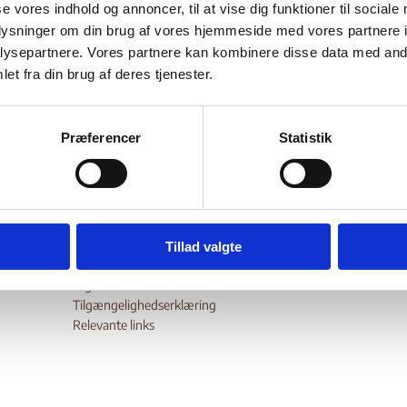
se vores indhold og annoncer, til at vise dig funktioner til sociale
Bilag 204
10.2009
Landinfo
Rusland (I)
oplysninger om din brug af vores hjemmeside med vores partnere i
meldepligt
der oplysninger om omfanget af
i Tjetjenien og Dag
ysepartnere. Vores partnere kan kombinere disse data med andr
et fra din brug af deres tjenester.
nserne af undladelse af at efterkomme meldepligt.
wnload
Præferencer
Statistik
Tillad valgte
Digital Post - Borger
Digital Post - Virksomheder
Tilgængelighedserklæring
Relevante links