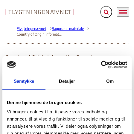
Fold søgefelt ud
Menu
Gå til forsiden
Flygtningenævnet
Baggrundsmateriale
Country of Origin Information Report
Country of Origin Information Report
Bilag 174
28.07.2009
UK Home Office (UK HO)
Pakistan (I)
Indeholder oplysninger om den generelle politiske og
Samtykke
Detaljer
Om
menneskeretlige situation, herunder oplysninger om
terrorbekæmpelse
, om
militærtjeneste
og
om
sikkerhedsstyrkerne
, herunder om anvendelse af
tortur
,
Denne hjemmeside bruger cookies
arbitrære anholdelser
og
udenretlige drab
. Videre
Vi bruger cookies til at tilpasse vores indhold og
oplysninger om
retssystemet
, herunder om anvendelse af
annoncer, til at vise dig funktioner til sociale medier og til
Sharia-lov
,
antiterrorlovgivning
,
straffelovgivning
,
at analysere vores trafik. Vi deler også oplysninger om
Qisas- og Diyat-forordningerne, om anvendelse af
din brug af vores hjemmeside med vores partnere inden