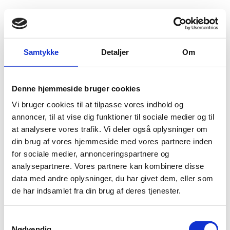
Fold søgefelt ud
Menu
Gå til forsiden
Flygtningenævnet
Baggrundsmateriale
Samtykke
Detaljer
Om
Freedom in the World 2009 – Belarus
Denne hjemmeside bruger cookies
Freedom in the World 2009 – Belarus
Vi bruger cookies til at tilpasse vores indhold og
Bilag 96
annoncer, til at vise dig funktioner til sociale medier og til
16.07.2009
Freedom House
Belarus (Hviderusland) (II)
at analysere vores trafik. Vi deler også oplysninger om
Indeholder generelle oplysninger om den politiske og
din brug af vores hjemmeside med vores partnere inden
menneskeretlige situation, herunder om parlamentsvalget i
for sociale medier, annonceringspartnere og
september 2008 og forholdene for oppositionspolitikere.
analysepartnere. Vores partnere kan kombinere disse
presse
religions-,
Endvidere oplysninger om
-,
data med andre oplysninger, du har givet dem, eller som
forsamlings- og foreningsfrihed
, forholdene for
de har indsamlet fra din brug af deres tjenester.
menneskerettighedsforkæmpere, retssystemet, politiets
tortur og andre overgreb
magtudøvelse, anvendelse af
S
etniske minoriteter
kvinder
samt forholdene for
og
.
Nødvendig