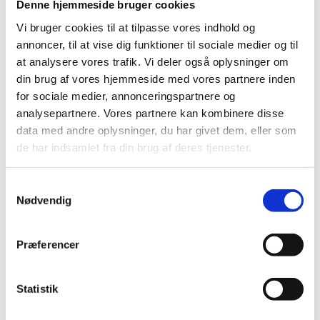
Denne hjemmeside bruger cookies
byer overtaget af al-Shabaab efter indførelse af sharialov,
etiopiske troppers tilbagetrækning i januar 2009 og kampe
Vi bruger cookies til at tilpasse vores indhold og
mellem oprørsgrupperne al-Shabaab og Party of Islam på
annoncer, til at vise dig funktioner til sociale medier og til
at analysere vores trafik. Vi deler også oplysninger om
den ene side og regeringsstyrker/African Unions
din brug af vores hjemmeside med vores partnere inden
fredsbevarende styrker i Somalia (AMISOM) på den anden i
for sociale medier, annonceringspartnere og
februar 2009. Videre oplysninger om
analysepartnere. Vores partnere kan kombinere disse
sikkerhedsstyrkernes anvendelse af tortur
, om
data med andre oplysninger, du har givet dem, eller som
overgreb begået af oprørere, terrorister og
de har indsamlet fra din brug af deres tjenester.
klanmilitser
retssystemet
, om
, herunder om forholdet
fængselsforhold
til sharia- og sædvaneret, om
, om
dødsstraf
ytrings-,
S
anvendelsen af
samt oplysninger om
Nødvendig
a
presse-, forsamlings-, forenings- og religionsfrihed.
m
klaner
Desuden oplysninger om
, forholdene for
t
Rahanweyn-klaner
minoritetsgrupper
og
uden for
Præferencer
y
klansystemet, herunder Bajuni, Bantu, Benadiri, Bravanese,
k
Hamar Hindi, Midghan, Tumal, Yibir og Galgala, om
k
Statistik
homoseksuelle
kvinder
børn
forholdene for
,
og
,
e
menneskehandel, bevægelsesfrihed og forholdene for