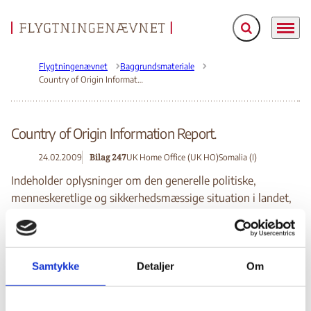
Fold søgefelt ud
Menu
Gå til forsiden
Flygtningenævnet
Baggrundsmateriale
Country of Origin Information Report.
Country of Origin Information Report.
Bilag 247
24.02.2009
UK Home Office (UK HO)
Somalia (I)
Indeholder oplysninger om den generelle politiske,
menneskeretlige og sikkerhedsmæssige situation i landet,
herunder om øget vold i 2008, kampe i gaderne i
Mogadishu mellem oprørere og regeringsstyrker/etiopiske
styrker, oprøreres angreb på journalister og
Samtykke
Detaljer
Om
humanitærhjælpsarbejdere, sammenbrud af den
traditionelle klanbeskyttelse i flere områder, kriminalitet,
pirateri og militser langs vejene, sikkerhedssituationen i