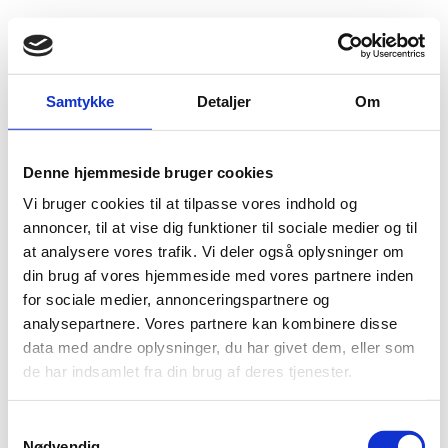
Fold søgefelt ud
Menu
Gå til forsiden
Flygtningenævnet
Baggrundsmateriale
Samtykke
Detaljer
Om
Bombs in Baghdad and northern Iraq kill 40
Denne hjemmeside bruger cookies
Bombs in Baghdad and northern Iraq kill 40
Vi bruger cookies til at tilpasse vores indhold og
Bilag 434
annoncer, til at vise dig funktioner til sociale medier og til
10.08.2009
Radio Free Europe/Radio Liberty (RFE/RL)
Irak (I)
at analysere vores trafik. Vi deler også oplysninger om
din brug af vores hjemmeside med vores partnere inden
civile tab
Indeholder oplysninger om
efter detonering af
for sociale medier, annonceringspartnere og
bilbomber
vejsidebomber
og
, efter at de
analysepartnere. Vores partnere kan kombinere disse
amerikanske styrker
trak sig ud af de irakiske byer
data med andre oplysninger, du har givet dem, eller som
Al-Qaida
ultimo juni 2009, herunder oplysninger om, at
og
de har indsamlet fra din brug af deres tjenester.
oprørsgrupper
andre
formodes at stå bag angrebene.
kurdere
Desuden oplysninger om konflikten mellem
og
S
arabere
Mosul
i og omkring
.
Nødvendig