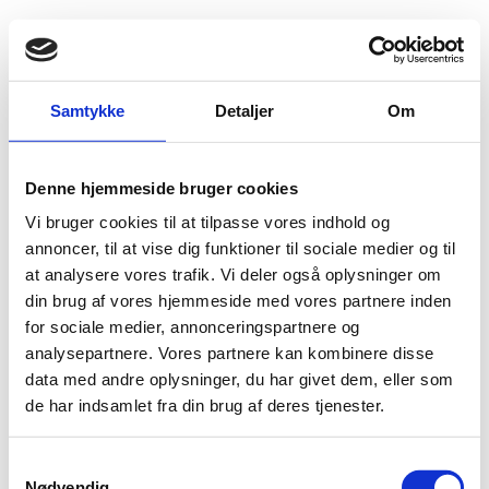
Fold søgefelt ud
Menu
Gå til forsiden
Flygtningenævnet
Baggrundsmateriale
Samtykke
Detaljer
Om
2008 Report on International Religious Freedom - Kuwait
Denne hjemmeside bruger cookies
2008 Report on International Religious Freedom -
Vi bruger cookies til at tilpasse vores indhold og
Kuwait
annoncer, til at vise dig funktioner til sociale medier og til
at analysere vores trafik. Vi deler også oplysninger om
Bilag 17
19.09.2008
US Department of State (USDoS)
Kuwait (II)
din brug af vores hjemmeside med vores partnere inden
Download
for sociale medier, annonceringspartnere og
analysepartnere. Vores partnere kan kombinere disse
data med andre oplysninger, du har givet dem, eller som
de har indsamlet fra din brug af deres tjenester.
S
Nødvendig