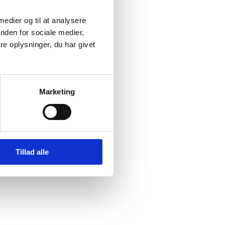
f
 medier og til at analysere
nden for sociale medier,
e oplysninger, du har givet
HCR)
Marketing
rnational
ten
Tillad alle
i en