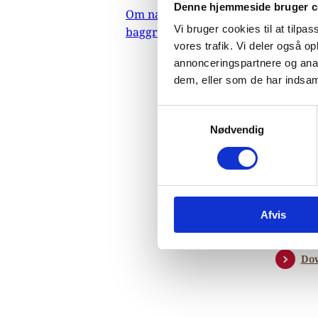
Co
Denne hjemmeside bruger c
Om nævnets
Vi bruger cookies til at tilpas
baggrundsmateriale
vores trafik. Vi deler også 
Pr
annonceringspartnere og anal
dem, eller som de har indsaml
06
S
Afg
Nødvendig
a
Indehold
m
suppler
t
sammenhæ
y
Protect
k
Afvis
indehold
k
e
række næ
v
Do
a
l
g