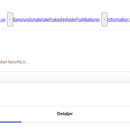
 os
Baggrundsmateriale
Praksis
Nyheder
Publikationer
Information t
Om os - Flere links
Publikationer - 
Afghanistan Security Update Relating to Complementary Forms of Protection.
ghanistan Security
date Relating to
Detaljer