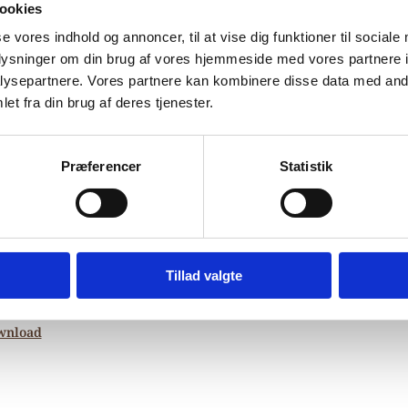
mplementary Forms o
ookies
se vores indhold og annoncer, til at vise dig funktioner til sociale
oplysninger om din brug af vores hjemmeside med vores partnere i
otection.
ysepartnere. Vores partnere kan kombinere disse data med andr
et fra din brug af deres tjenester.
Bilag 306
.10.2008
United Nations High Commissioner for Refugees (UN
hanistan (I)
Præferencer
Statistik
UNHCR’s anbefalinger
er særligt
vedrørende behovet for
ende beskyttelse
for personer fra Afghanistan og skal læses i
ng med UNHCR’s Eligibility Guidelines for Assessing the Inte
ion Needs of Afghan Asylum-seekers af december 2007. Rappor
sikkerhedsmæssige situation
Tillad valgte
er særligt oplysninger om den
rmere oplistede distrikter og provinser i Afghanistan.
wnload