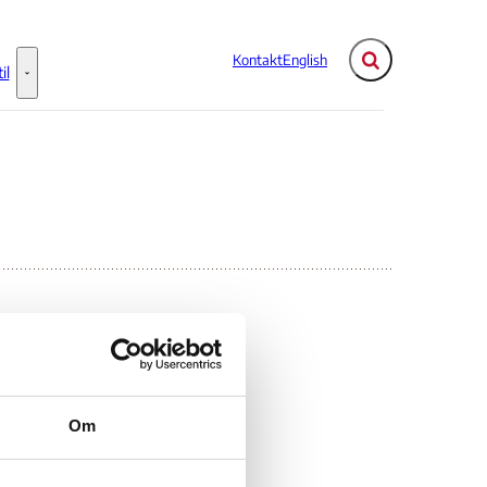
Kontakt
English
Fold søgefelt ud
il
Flere links
Information til - Flere links
Om