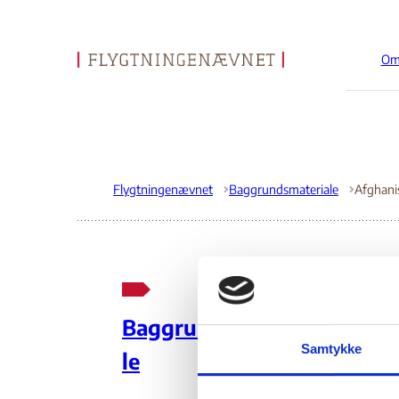
Om
Gå til forsiden
Flygtningenævnet
Baggrundsmateriale
Af
Baggrundsmateria
Up
Samtykke
le