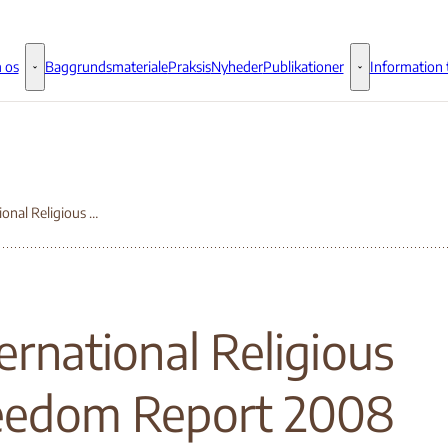
 os
Baggrundsmateriale
Praksis
Nyheder
Publikationer
Information t
Om os - Flere links
Publikationer - 
International Religious Freedom Report 2008
ernational Religious
eedom Report 2008