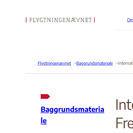
Om
Gå til forsiden
Flygtningenævnet
Baggrundsmateriale
Int
Baggrundsmateria
Fr
le