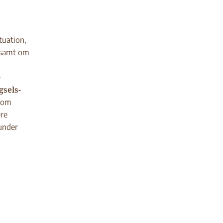
tuation,
samt om
e
sels-
r om
ere
under