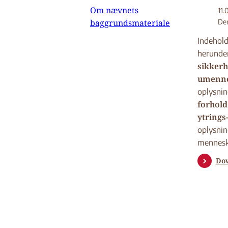
Om nævnets
11.
baggrundsmateriale
Den
Indehold
herunde
sikkerh
umennes
oplysni
forhold
ytrings
oplysnin
mennesk
Do