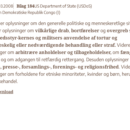
Bilag 184
03.2008
US Department of State (USDoS)
 Demokratiske Republik Congo (I)
er oplysninger om den generelle politiske og menneskeretlige si
vilkårlige drab
bortførelser
overgreb
r oplysninger om
,
og
edsstyr-kernes og militsers anvendelse af tortur og
kelig eller nedværdigende behandling eller straf.
Vider
arbitrære anholdelser og tilbageholdelser,
fæng
nger om
om
og om adgangen til retfærdig rettergang. Desuden oplysninge
-, presse-, forsamlings-, forenings- og religionsfrihed
. Vid
ger om forholdene for etniske minoriteter, kvinder og børn, her
ehandel.
wnload