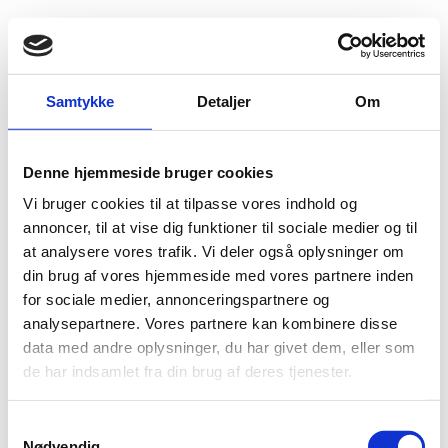
Fold søgefelt ud
Menu
Gå til forsiden
Flygtningenævnet
Baggrundsmateriale
Annual Report 2008
Samtykke
Detaljer
Om
Annual Report 2008
Denne hjemmeside bruger cookies
Vi bruger cookies til at tilpasse vores indhold og
Bilag 236
28.05.2008
Amnesty International (AI)
Somalia (I)
annoncer, til at vise dig funktioner til sociale medier og til
Rapporten dækker perioden fra januar til december 2007
at analysere vores trafik. Vi deler også oplysninger om
og indeholder oplysninger om den politiske situation i det
din brug af vores hjemmeside med vores partnere inden
centrale og sydlige Somalia samt i Somaliland og Puntland.
for sociale medier, annonceringspartnere og
retssystemet
Endvidere oplysninger om
, herunder om
analysepartnere. Vores partnere kan kombinere disse
konflikter med COSIC. Desuden oplysninger om forholdene
data med andre oplysninger, du har givet dem, eller som
for journalister, menneskerettighedsforkæmpere,
de har indsamlet fra din brug af deres tjenester.
kvinder
minoritetsgrupper
,
, flygtninge og internt
fordrevne. Endelig oplysninger om anvendelsen af
S
dødsstraf
.
Nødvendig