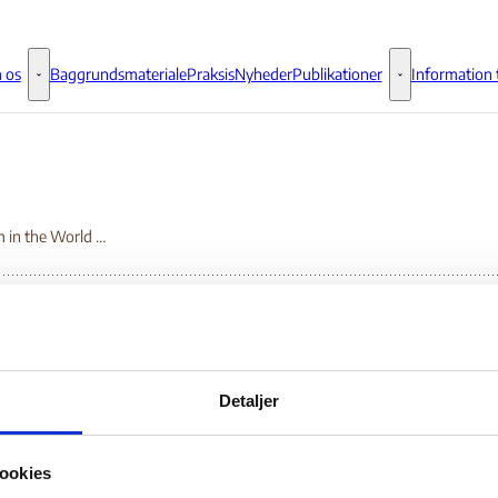
 os
Baggrundsmateriale
Praksis
Nyheder
Publikationer
Information t
Om os - Flere links
Publikationer - 
Freedom in the World 2007
eedom in the World 2
Detaljer
Bilag 132
.07.2008
Freedom House
Etiopien (I)
ookies
er oplysninger om de generelle politiske og menneskeretlige for