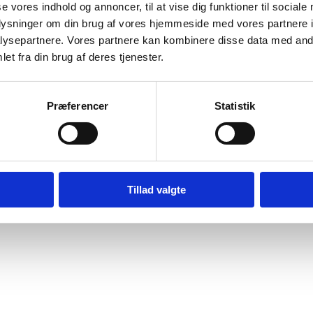
se vores indhold og annoncer, til at vise dig funktioner til sociale
 om konflikten mellem Eritrea og Etiopien. Videre oplysninger
oplysninger om din brug af vores hjemmeside med vores partnere i
-, presse-, religions-, forsamlings- og foreningsfrihed
. Des
ysepartnere. Vores partnere kan kombinere disse data med andr
retssystemet
fængselsforhold
kv
nger om
,
og forholdene for
et fra din brug af deres tjenester.
wnload
Præferencer
Statistik
Digital Post - Borger
Digital Post - Virksomheder
Tillad valgte
Tilgængelighedserklæring
Relevante links