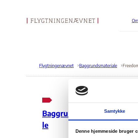
Om
Gå til forsiden
Flygtningenævnet
Baggrundsmateriale
Fr
Samtykke
Baggrundsmateria
le
01
Denne hjemmeside bruger c
Indehold