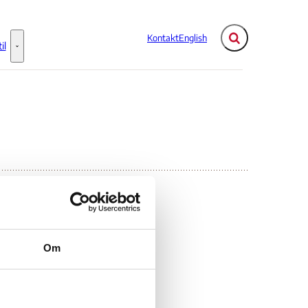
Kontakt
English
Fold søgefelt ud
il
Flere links
Information til - Flere links
007
Om
hold,