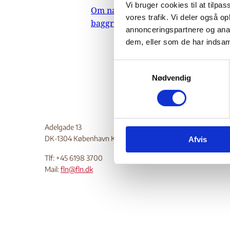
Vi bruger cookies til at tilpas
Om nævnets
herunder
vores trafik. Vi deler også 
baggrundsmateriale
ytrings
annonceringspartnere og anal
oplysni
dem, eller som de har indsaml
Do
S
Nødvendig
a
m
t
y
Adelgade 13
k
DK-1304 København K
Afvis
k
e
Tlf: +45 6198 3700
v
Mail:
fln@fln.dk
a
l
g